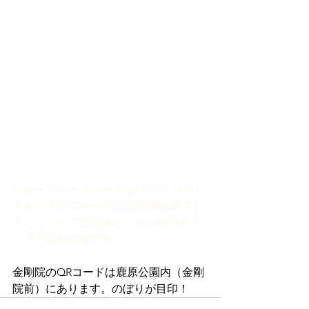
パピーフルーツパークは1月22日（月）
をもってQRコードの設置期間は終了し
ました。ペア宿泊券は、９カ所のスタ
ンプで応募可能です。
金剛院のQRコードは鹿原公園内（金剛
院前）にあります。のぼりが目印！