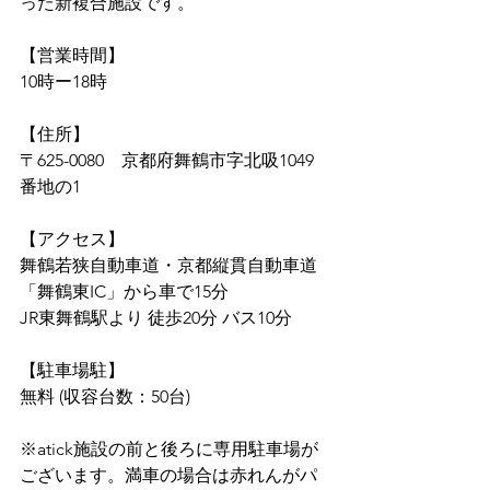
った新複合施設です。
【営業時間】
10時ー18時
【住所】
〒625-0080　京都府舞鶴市字北吸1049
番地の1
【アクセス】
舞鶴若狭自動車道・京都縦貫自動車道
「舞鶴東IC」から車で15分
JR東舞鶴駅より 徒歩20分 バス10分
【駐車場駐】
無料 (収容台数：50台) 
※atick施設の前と後ろに専用駐車場が
ございます。満車の場合は赤れんがパ