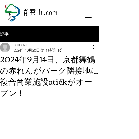
​青葉山.com
記事
aoba-san
2024年10月20日
読了時間: 1分
2024年9月14日、京都舞鶴
の赤れんがパーク隣接地に
複合商業施設atickがオー
プン！